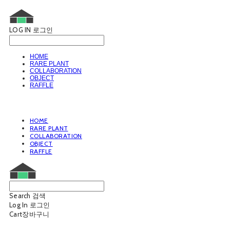
LOG IN
로그인
HOME
RARE PLANT
COLLABORATION
OBJECT
RAFFLE
HOME
RARE PLANT
COLLABORATION
OBJECT
RAFFLE
Search
검색
Log In
로그인
Cart
장바구니