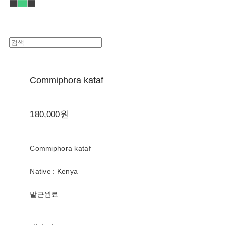
Commiphora kataf
180,000원
Commiphora kataf
Native : Kenya
발근완료