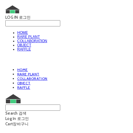
LOG IN
로그인
HOME
RARE PLANT
COLLABORATION
OBJECT
RAFFLE
HOME
RARE PLANT
COLLABORATION
OBJECT
RAFFLE
Search
검색
Log In
로그인
Cart
장바구니