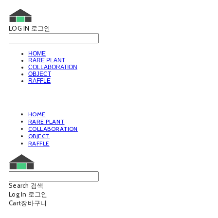
LOG IN
로그인
HOME
RARE PLANT
COLLABORATION
OBJECT
RAFFLE
HOME
RARE PLANT
COLLABORATION
OBJECT
RAFFLE
Search
검색
Log In
로그인
Cart
장바구니