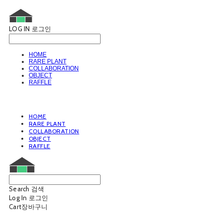
LOG IN
로그인
HOME
RARE PLANT
COLLABORATION
OBJECT
RAFFLE
HOME
RARE PLANT
COLLABORATION
OBJECT
RAFFLE
Search
검색
Log In
로그인
Cart
장바구니