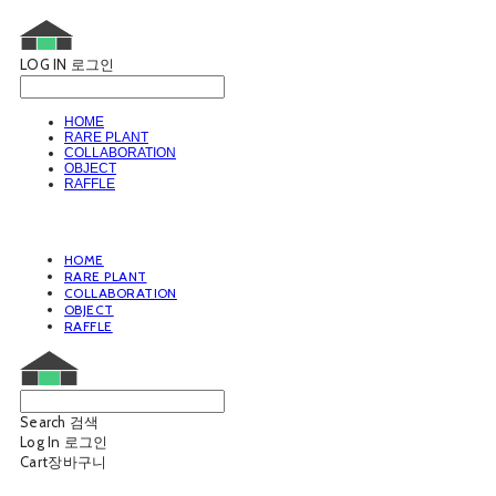
LOG IN
로그인
HOME
RARE PLANT
COLLABORATION
OBJECT
RAFFLE
HOME
RARE PLANT
COLLABORATION
OBJECT
RAFFLE
Search
검색
Log In
로그인
Cart
장바구니