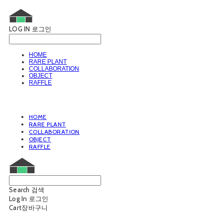
LOG IN
로그인
HOME
RARE PLANT
COLLABORATION
OBJECT
RAFFLE
HOME
RARE PLANT
COLLABORATION
OBJECT
RAFFLE
Search
검색
Log In
로그인
Cart
장바구니