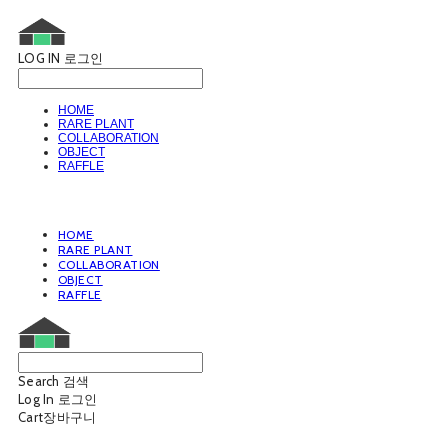
LOG IN
로그인
HOME
RARE PLANT
COLLABORATION
OBJECT
RAFFLE
HOME
RARE PLANT
COLLABORATION
OBJECT
RAFFLE
Search
검색
Log In
로그인
Cart
장바구니