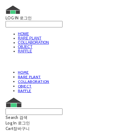
LOG IN
로그인
HOME
RARE PLANT
COLLABORATION
OBJECT
RAFFLE
HOME
RARE PLANT
COLLABORATION
OBJECT
RAFFLE
Search
검색
Log In
로그인
Cart
장바구니