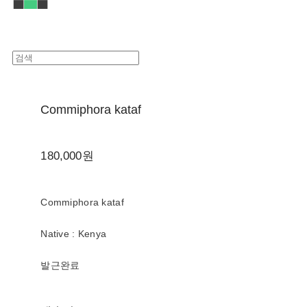
Commiphora kataf
180,000원
Commiphora kataf
Native : Kenya
발근완료